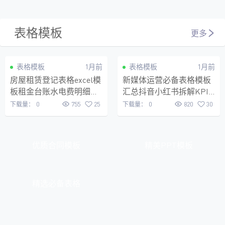
表格模板
更多
VIP
VIP
表格模板
1月前
表格模板
1月前
房屋租赁登记表格excel模
新媒体运营必备表格模板
板租金台账水电费明细
汇总抖音小红书拆解KPI
Excel表房东实用工具收据
考核竞品分析全年营销日
下载量：
0
755
25
下载量：
0
820
30
打印
历
优质合同模板
精美PPT模板
精选必备表格