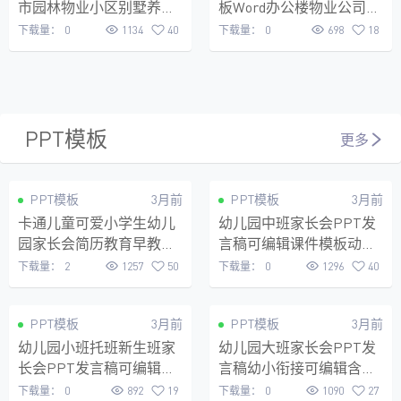
市园林物业小区别墅养护
板Word办公楼物业公司合
协议书Word可编辑电子版
同小区家庭
下载量：
0
1134
40
下载量：
0
698
18
PPT模板
更多
免费
VIP
PPT模板
3月前
PPT模板
3月前
卡通儿童可爱小学生幼儿
幼儿园中班家长会PPT发
园家长会简历教育早教学
言稿可编辑课件模板动画
PPT可编辑模板
开学季班主任
下载量：
2
1257
50
下载量：
0
1296
40
VIP
VIP
PPT模板
3月前
PPT模板
3月前
幼儿园小班托班新生班家
幼儿园大班家长会PPT发
长会PPT发言稿可编辑课
言稿幼小衔接可编辑含动
件模板开学季
画特效开学季班主任必备
下载量：
0
892
19
下载量：
0
1090
27