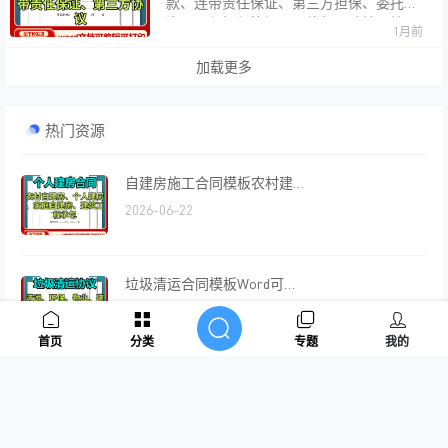
程Word可编辑
款、连带责任保证、第三方担保、委托融
资、工程担保等场景。律师团队精心编
1月前
撰，条款严谨规范，有效规避法律风险。
Word格式可编辑可打印，自动发货秒摆
加载更多
渡网盘，省时省力。
热门资源
自建房施工合同模板农村建房承包协议个人家庭建筑工程包工包料Word电子版
2026-06-22
垃圾清运合同模板Word可编辑建筑垃圾生活垃圾装修垃圾医疗清运协议范本电子版
2026-06-23
首页
分类
专题
我的
卡通儿童可爱小学生幼儿园家长会简历教育早教学PPT可编辑模板
2026-04-10