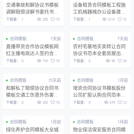
交通事故和解协议书模板
设备租赁合同模板工程施
调解赔偿谅解书委托书起
工机械器械办公设备建筑
诉书Word可编辑电子版全
器械租赁协议书(律师)
下载量：
1
205
15
下载量：
1
1313
13
套
VIP
VIP
合同模板
7天前
合同模板
7天前
直播带货合作协议模板网
农村宅基地买卖转让合同
红主播电商达人签约合同
协议书范本全套房屋出售
范本Word可编辑
转让协议Word电子版可编
下载量：
0
193
15
下载量：
0
98
20
辑
VIP
VIP
合同模板
25天前
合同模板
1月前
和解私了赔偿协议合同书
增资合同协议书模板股份
模板交通工伤意外伤害医
公司扩股认购合同范本
疗纠纷民事和解协议书
Word可编辑方案计划
下载量：
0
202
15
下载量：
0
679
12
VIP
VIP
合同模板
1月前
合同模板
1月前
绿化养护合同模板大全城
物业保洁保安服务合同模