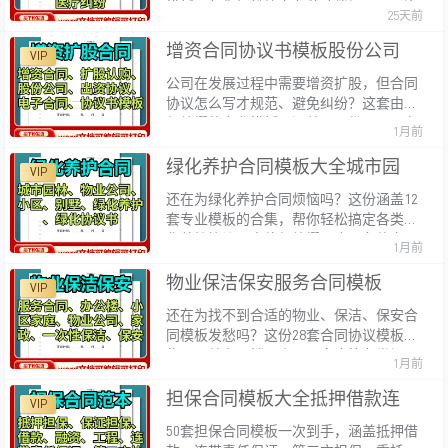
模板，帮你轻松搞定各种赔偿场景！【资
25天前
料亮点】覆盖交通事故、车辆刮蹭、工
伤、意外伤害、医疗纠纷、打架、解聘、
增资合同协议书模板股份公司扩
VIP
人身损害等40份
股认购合同范本Word可编辑方
公司在发展过程中需要增资扩股，但合同
案计划
协议怎么写才规范、避免纠纷？这套由律
师编撰的专业模板，涵盖了股份公司、有
1月前
限公司等各类增资场景，共22套精选模
板，Word格式可编辑，直接修改即可使
绿化养护合同模板大全城市园林
VIP
用。【模板亮点
物业小区别墅养护协议书Word
还在为绿化养护合同烦恼吗？这份涵盖12
可编辑电子版
套专业模板的合集，帮你轻松搞定各类绿
化养护协议！由律师编撰，合同条款完
1月前
善，无风险使用。Word格式可编辑可打
印，直接修改即可，省时省力。自动发摆
物业保洁保安服务合同模板
VIP
渡网盘，拍下即得，
Word办公楼物业公司合同小区
还在为找不到合适的物业、保洁、保安合
家庭
同模板发愁吗？这份28套合同协议模板合
集，覆盖办公楼、小区、家庭等各类场
1月前
景，Word格式直接编辑打印，省时省
力！【资料亮点】28套实用合同，包含一
担保合同模板大全抵押借款连带
VIP
次性保洁、小
责任保证第三方协议委托融资工
50套担保合同模板一次到手，涵盖抵押借