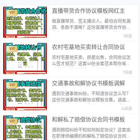
直播带货合作协议模板网红主播
VIP
电商达人签约合同范本Word可
做直播带货、签主播达人，最怕合同有漏
编辑
洞、条款不清晰？这份直播带货合作协议
大全，一次给你300+份专业合同范本，覆
7天前
盖网红主播、电商达人、MCN机构、商家
供货等各类合作场景！全部Word格式，
农村宅基地买卖转让合同协议书
VIP
可编辑可
范本全套房屋出售转让协议
农村宅基地买卖、房屋出售，合同协议怎
Word电子版可编辑
么签才规范？这套46份全套范本帮你省心
搞定。涵盖宅基地买卖转让合同、房屋及
7天前
农村土地出售协议、永久性转让协议、旧
村改造安置转让协议书等场景，全部
交通事故和解协议书模板调解赔
VIP
Word电子版可编辑，
偿谅解书委托书起诉书Word可
遇到交通事故纠纷，不知道协议怎么写？
编辑电子版全套
这份交通事故和解协议模板合集，涵盖和
解书、调解书、赔偿书、谅解书、委托
24天前
书、起诉书等，Word格式可编辑，直接
套用省时省力。【亮点特色】资料全面：
和解私了赔偿协议合同书模板交
VIP
包含和解、调解
通工伤意外伤害医疗纠纷民事和
遇到赔偿纠纷不知如何拟定协议？这套由
解协议书
在职律师编撰的和解私了赔偿协议合同书