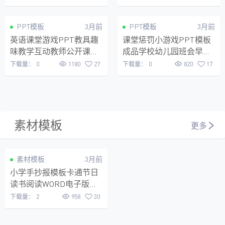
VIP
VIP
PPT模板
3月前
PPT模板
3月前
英语课堂游戏PPT教具趣
课堂惩罚小游戏PPT模板
味教学互动教师公开课单
成品学校幼儿园班会早会
词造句小游戏课件
晨会年会团建创
下载量：
0
1180
27
下载量：
0
820
17
素材模板
更多
免费
素材模板
3月前
小学手抄报模板卡通节日
读书阅读WORD电子版彩
色黑白线稿教师家长幼儿
下载量：
2
958
30
园中学